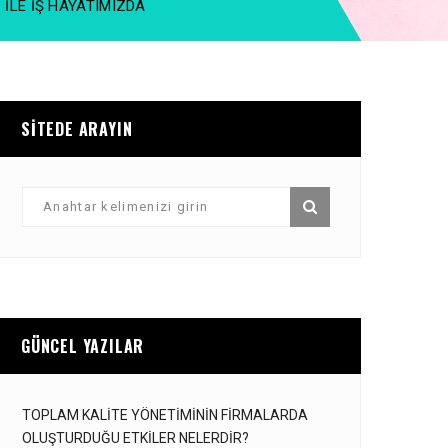
 ILE İŞ HAYATIMIZDA
SITEDE ARAYIN
GÜNCEL YAZILAR
TOPLAM KALITE YÖNETIMININ FIRMALARDA
OLUŞTURDUĞU ETKILER NELERDIR?