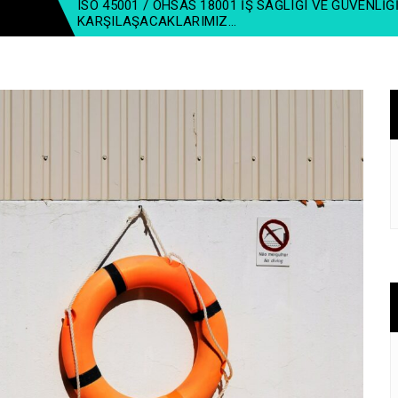
ISO 45001 / OHSAS 18001 İŞ SAĞLIĞI VE GÜVENLIĞI
KARŞILAŞACAKLARIMIZ…