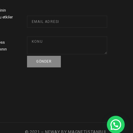
inin
 etkiler
ess
ının
© 2021 – NEWAY BY MAGNETİSTANBUL