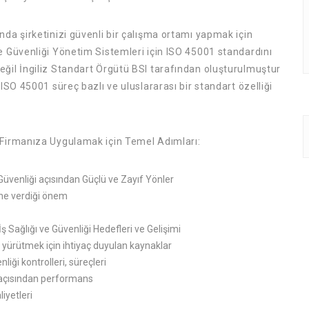
nda şirketinizi güvenli bir çalışma ortamı yapmak için
ve Güvenliği Yönetim Sistemleri için ISO 45001 standardını
eğil İngiliz Standart Örgütü BSI tarafından oluşturulmuştur
 ISO 45001 süreç bazlı ve uluslararası bir standart özelliği
i Firmanıza Uygulamak için Temel Adımları:
Güvenliği açısından Güçlü ve Zayıf Yönler
ğine verdiği önem
İş Sağlığı ve Güvenliği Hedefleri ve Gelişimi
i yürütmek için ihtiyaç duyulan kaynaklar
iği kontrolleri, süreçleri
 açısından performans
liyetleri