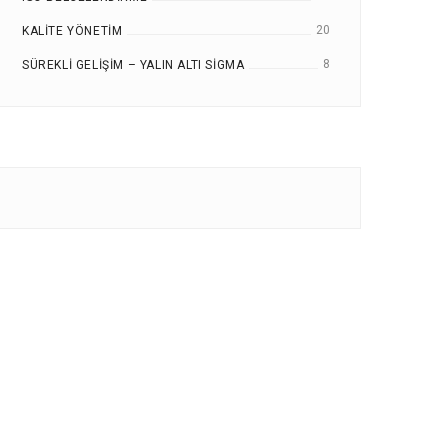
20
KALITE YÖNETIM
8
SÜREKLI GELIŞIM – YALIN ALTI SIGMA