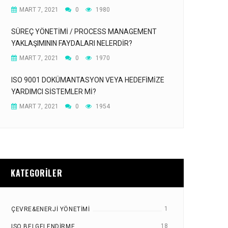
MART 7, 2021
0
1980
SÜREÇ YÖNETIMI / PROCESS MANAGEMENT
YAKLAŞIMININ FAYDALARI NELERDIR?
MART 7, 2021
0
1970
ISO 9001 DOKÜMANTASYON VEYA HEDEFIMIZE
YARDIMCI SISTEMLER MI?
MART 7, 2021
0
1954
KATEGORILER
1
ÇEVRE&ENERJI YÖNETIMI
18
ISO BELGELENDIRME