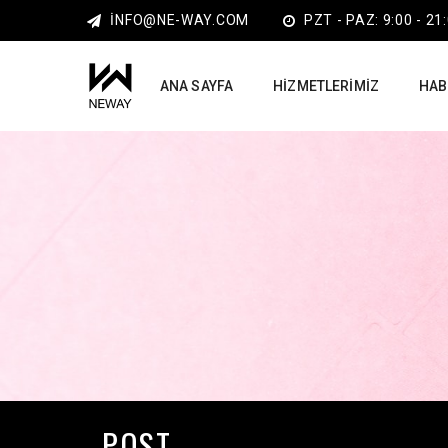
INFO@NE-WAY.COM
PZT - PAZ: 9:00 - 21
ANA SAYFA
HIZMETLERIMIZ
HAB
POST