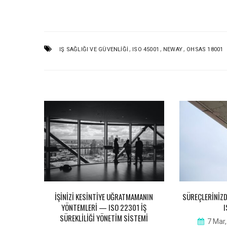
,
,
,
IŞ SAĞLIĞI VE GÜVENLIĞI
ISO 45001
NEWAY
OHSAS 18001
 NEDEN MI
İŞINIZI KESINTIYE UĞRATMAMANIN
SÜREÇLERINIZD
YÖNTEMLERI — ISO 22301 İŞ
SÜREKLILIĞI YÖNETIM SISTEMI
MIN
7 Mar