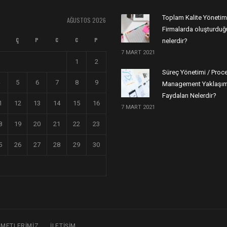
Toplam Kalite Yönetim
AĞUSTOS 2026
Firmalarda oluşturduğu
Ç
P
C
C
P
nelerdir?
7 MART 2021
1
2
Süreç Yönetimi / Proc
5
6
7
8
9
Management Yaklaşım
Faydaları Nelerdir?
1
12
13
14
15
16
7 MART 2021
8
19
20
21
22
23
5
26
27
28
29
30
ZMETLERIMIZ
İLETIŞIM