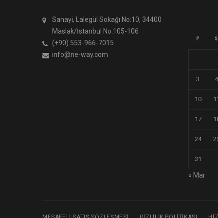
Sanayi, Lalegül Sokağı No:10, 34400
Maslak/İstanbul No:105-106
P
S
(+90) 553-966-7015
info@ne-way.com
3
4
10
1
17
1
24
2
31
« Mar
MESAFELI SATIŞ SÖZLEŞMESI
GIZLILIK POLITIKASI
HI