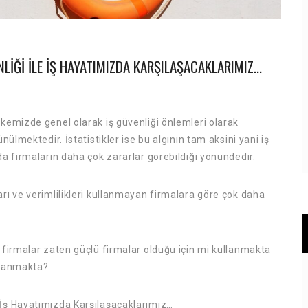
NLIĞI ILE İŞ HAYATIMIZDA KARŞILAŞACAKLARIMIZ…
lkemizde genel olarak iş güvenliği önlemleri olarak
nülmektedir. İstatistikler ise bu algının tam aksini yani iş
da firmaların daha çok zararlar görebildiği yönündedir.
arı ve verimlilikleri kullanmayan firmalara göre çok daha
n firmalar zaten güçlü firmalar olduğu için mi kullanmakta
ullanmakta?
 İş Hayatımızda Karşılaşacaklarımız…