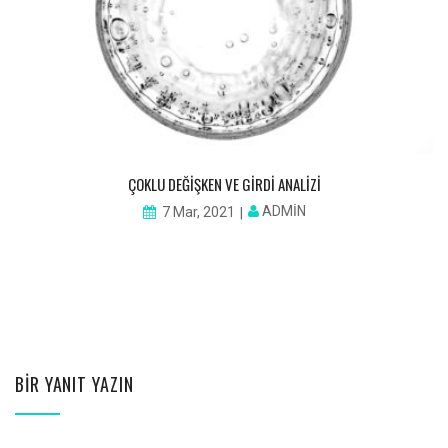
ÇOKLU DEĞIŞKEN VE GIRDI ANALIZI
P
ADMIN
7 Mar, 2021
BIR YANIT YAZIN