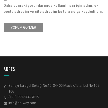
Daha sonraki yorumlarımda kullanılması için adım, e-
posta adresim ve site adresim bu tarayıcıya kaydedilsin.
ADRES
Sanayi, Lalegül Sokağı No:10, 34400 Maslak/İstanbul No:105-
106
(+90) 553-966-7015
info@ne-way.com